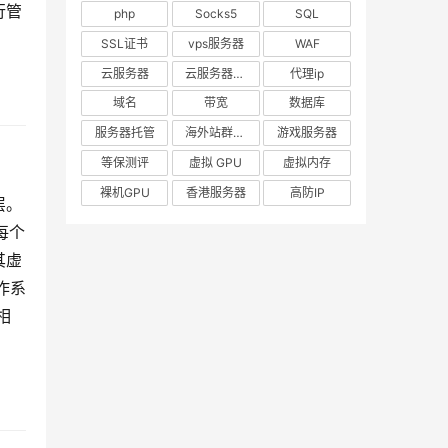
行管
php
Socks5
SQL
SSL证书
vps服务器
WAF
云服务器
云服务器出租
代理ip
域名
带宽
数据库
服务器托管
海外站群服务器
游戏服务器
等保测评
虚拟 GPU
虚拟内存
裸机GPU
香港服务器
高防IP
层。
每个
其虚
作系
相