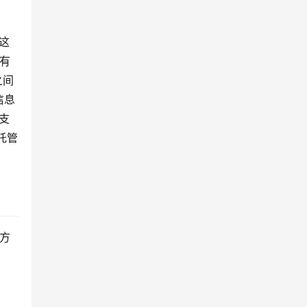
这
有
之间
信息
支
托管
方