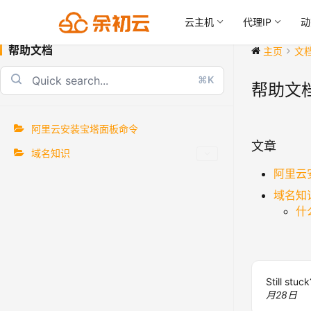
云主机
代理IP
动
帮助文档
主页
文
⌘K
帮助文
阿里云安装宝塔面板命令
文章
域名知识
阿里云
域名知
什
Still stuc
月28日