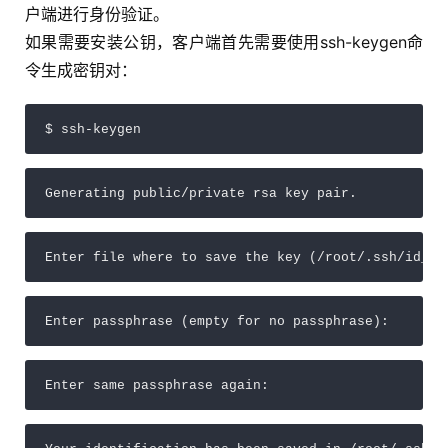
户端进行身份验证。
如果需要安装公钥，客户端首先需要使用ssh-keygen命
令生成密钥对：
$ ssh-keygen
Generating public/private rsa key pair.
Enter file where to save the key (/root/.ssh/id_rs
Enter passphrase (empty for no passphrase):
Enter same passphrase again: