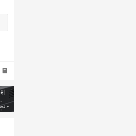
！
区别
ext