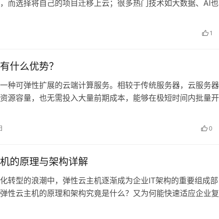
，而选择将自己的项目迁移上云；很多热门技术如大数据、AI也
算作为支撑。 那云计算到底是什…
1
有什么优势？
一种可弹性扩展的云端计算服务。相较于传统服务器，云服务器
资源容量，也无需投入大量前期成本，能够在极短时间内批量开
，快速完成各类应用程序的部署上线。…
日
0
机的原理与架构详解
化转型的浪潮中，弹性云主机逐渐成为企业IT架构的重要组成部
弹性云主机的原理和架构究竟是什么？又为何能快速适应企业复
需求？ 弹性云主机的核心原理围绕“…