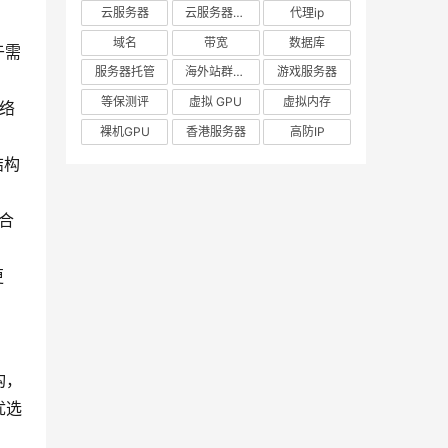
云服务器
云服务器出租
代理ip
域名
带宽
数据库
于需
服务器托管
海外站群服务器
游戏服务器
等保测评
虚拟 GPU
虚拟内存
网络
裸机GPU
香港服务器
高防IP
结构
合
更
构，
优选