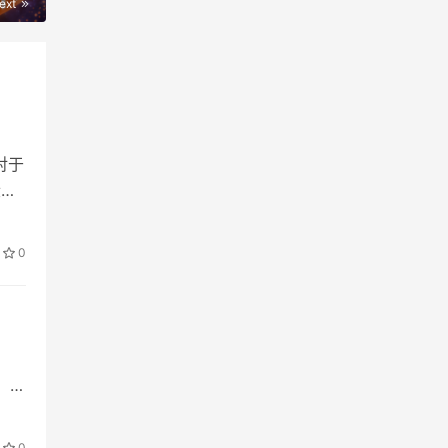
ext
对于
段。
0
，这
0