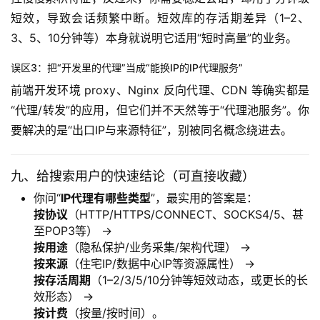
短效，导致会话频繁中断。短效库的存活期差异（1–2、
3、5、10分钟等）本身就说明它适用“短时高量”的业务。
误区3：把“开发里的代理”当成“能换IP的IP代理服务”
前端开发环境 proxy、Nginx 反向代理、CDN 等确实都是
“代理/转发”的应用，但它们并不天然等于“代理池服务”。你
要解决的是“出口IP与来源特征”，别被同名概念绕进去。
九、给搜索用户的快速结论（可直接收藏）
你问“
IP代理有哪些类型
”，最实用的答案是：
按协议
（HTTP/HTTPS/CONNECT、SOCKS4/5、甚
至POP3等） →
按用途
（隐私保护/业务采集/架构代理） →
按来源
（住宅IP/数据中心IP等资源属性） →
按存活周期
（1–2/3/5/10分钟等短效动态，或更长的长
效形态） →
按计费
（按量/按时间）。