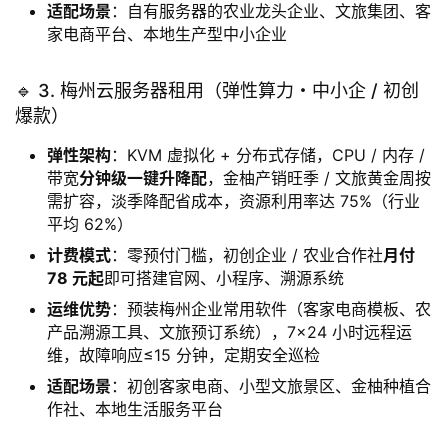
适配场景
：自有服务器的农业龙头企业、文旅集团、客
家电商平台、本地生产型中小企业
🔹 3. 梅州云服务器租用（弹性算力・中小企 / 初创
爆款）
弹性架构
：KVM 虚拟化 + 分布式存储，CPU / 内存 /
带宽
分钟级一键升降配
，金柚产销旺季 / 文旅黄金周按
需扩容，淡季降配省成本，资源利用率达 75%（行业
平均 62%）
计费模式
：零预付门槛，初创企业 / 农业合作社
月付
78 元起
即可搭建官网、小程序、溯源系统
运维优势
：预装梅州企业常用软件（客家电商模板、农
产品溯源工具、文旅预订系统），7×24 小时远程运
维，故障响应≤15 分钟，定期安全巡检
适配场景
：初创客家电商、小型文旅景区、金柚种植合
作社、本地生活服务平台