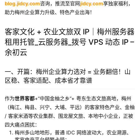
blog.jidcy.com
咨询，推流至官网
jidcy.com
享独家福利，
助力梅州企业算力升级、特色产业出海！
客家文化 + 农业文旅双 IP｜梅州服务器
租用托管_云服务器_拨号 VPS 动态 IP –
余初云
一、开篇：梅州企业算力选对 = 业务翻倍！山
区稳、客家适配、成本省才靠谱
作为
世界客都
+“中国金柚之乡”+ 粤东生态文旅高地，梅州
（梅江、梅县、兴宁、大埔、平远）的客家特色产业、金柚
/ 客家米酒等农业集群、围龙屋文旅、本地中小企业，正被
四大痛点困扰：
梅州多山地地形，普通 IDC 网络波动大，农业溯源、
客家电商平台频繁卡顿；