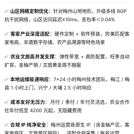
✅
山区网络定制优化
：针对梅州山地地形，升级多线 BGP
抗干扰网络，山区访问延迟≤10ms，丢包率＜0.04%
✅
客家产业深度适配
：硬件定制 + 软件预装，完美匹配客
家电商、非遗数字存储、农产品溯源等特色场景
✅
农业文旅高并发支撑
：弹性带宽 + 高防配置，旺季自动
扩容，金柚产销 / 文旅黄金周不崩服
✅
本地运维极速响应
：7×24 小时梅州技术团队，梅江 / 梅
县 1 小时上门，兴宁 / 大埔 2.5 小时响应
✅
成本友好无压力
：月付 / 季付 / 年付灵活选，农业合作
社年付低至 4200 元起，无隐藏费用
✅
合规 IP 纯净安全
：梅州运营商原生 IP（含金柚产区、客
家电商区、文旅景区网段），适配合规采集 / 账号运营