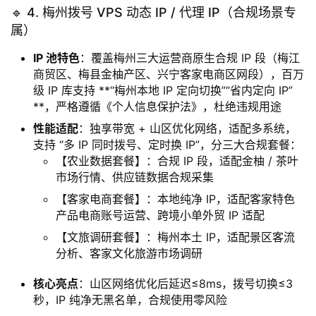
🔹 4. 梅州拨号 VPS 动态 IP / 代理 IP（合规场景专
属）
IP 池特色
：覆盖梅州三大运营商原生合规 IP 段（梅江
商贸区、梅县金柚产区、兴宁客家电商区网段），百万
级 IP 库支持 **“梅州本地 IP 定向切换”“省内定向 IP”
**，严格遵循《个人信息保护法》，杜绝违规用途
性能适配
：独享带宽 + 山区优化网络，适配多系统，
支持 “多 IP 同时拨号、定时换 IP”，分三大合规套餐：
【农业数据套餐】：合规 IP 段，适配金柚 / 茶叶
市场行情、供应链数据合规采集
【客家电商套餐】：本地纯净 IP，适配客家特色
产品电商账号运营、跨境小单外贸 IP 适配
【文旅调研套餐】：梅州本土 IP，适配景区客流
分析、客家文化旅游市场调研
核心亮点
：山区网络优化后延迟≤8ms，拨号切换≤3
秒，IP 纯净无黑名单，合规使用零风险