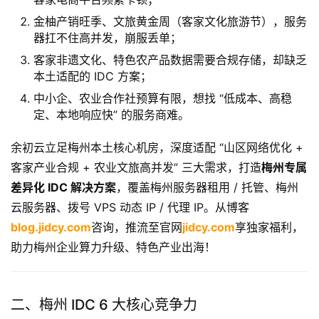
金柚产销旺季、文旅黄金周（客家文化旅游节），服务
器扛不住高并发，崩服丢单；
客家非遗文化、特色农产品数据需要合规存储，却缺乏
本土适配的 IDC 方案；
中小企、农业合作社预算有限，想找 “低成本、高稳
定、本地响应快” 的服务商难。
余初云立足梅州本土核心机房，深度适配 “山区网络优化 +
客家产业合规 + 农业文旅高并发” 三大需求，打造
梅州专属
差异化 IDC 解决方案
，覆盖梅州服务器租用 / 托管、梅州
云服务器、拨号 VPS 动态 IP / 代理 IP。从博客
blog.jidcy.com
咨询，推流至官网
jidcy.com
享独家福利，
助力梅州企业算力升级、特色产业出海！
二、梅州 IDC 6 大核心竞争力