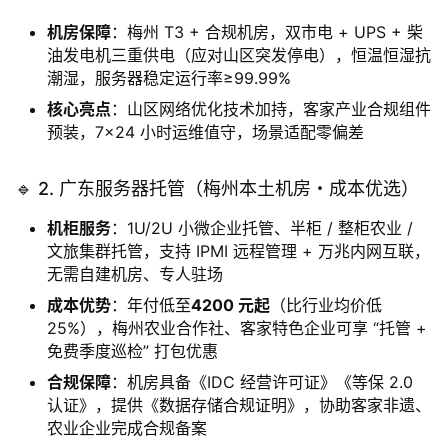
机房保障
：梅州 T3 + 合规机房，双市电 + UPS + 柴
油发电机三重供电（应对山区突发停电），恒温恒湿抗
潮湿，服务器稳定运行率≥99.99%
核心亮点
：山区网络优化技术加持，客家产业合规组件
预装，7×24 小时运维值守，场景适配零偏差
🔹 2. 广东服务器托管（梅州本土机房・成本优选）
机柜服务
：1U/2U 小微企业托管、半柜 / 整柜农业 /
文旅集群托管，支持 IPMI 远程管理 + 万兆内网互联，
无需自建机房、专人驻场
成本优势
：年付低至
4200 元起
（比行业均价低
25%），梅州农业合作社、客家特色企业可享 “托管 +
免费季度巡检” 打包优惠
合规保障
：机房具备《IDC 经营许可证》《等保 2.0
认证》，提供《数据存储合规证明》，协助客家非遗、
农业企业完成合规备案