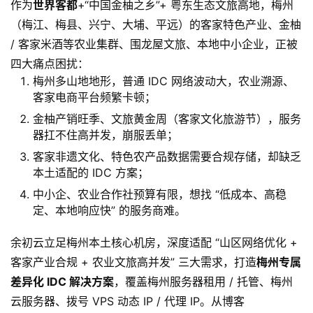
作为
世界客都
+“中国金柚之乡”+ 粤东生态文旅高地，梅州
（梅江、梅县、兴宁、大埔、平远）的客家特色产业、金柚
/ 客家米酒等农业集群、围龙屋文旅、本地中小企业，正被
四大痛点困扰：
梅州多山地地形，普通 IDC 网络波动大，农业溯源、
客家电商平台频繁卡顿；
金柚产销旺季、文旅黄金周（客家文化旅游节），服务
器扛不住高并发，崩服丢单；
客家非遗文化、特色农产品数据需要合规存储，却缺乏
本土适配的 IDC 方案；
中小企、农业合作社预算有限，想找 “低成本、高稳
定、本地响应快” 的服务商难。
余初云立足梅州本土核心机房，深度适配 “山区网络优化 +
客家产业合规 + 农业文旅高并发” 三大需求，打造
梅州专属
差异化 IDC 解决方案
，覆盖梅州服务器租用 / 托管、梅州
云服务器、拨号 VPS 动态 IP / 代理 IP。从博客