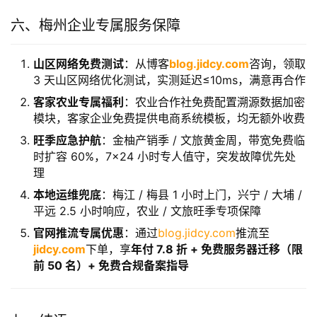
VPS（本地调研套餐）
核心价值：月付 78 元起快速上线，零硬件投入，本地
IP 适配市场调研 / 账号注册，官网推流享 7.8 折，降本
65%+
六、梅州企业专属服务保障
山区网络免费测试
：从博客
blog.jidcy.com
咨询，领取
3 天山区网络优化测试，实测延迟≤10ms，满意再合作
客家农业专属福利
：农业合作社免费配置溯源数据加密
模块，客家企业免费提供电商系统模板，均无额外收费
旺季应急护航
：金柚产销季 / 文旅黄金周，带宽免费临
时扩容 60%，7×24 小时专人值守，突发故障优先处
理
本地运维兜底
：梅江 / 梅县 1 小时上门，兴宁 / 大埔 /
平远 2.5 小时响应，农业 / 文旅旺季专项保障
官网推流专属优惠
：通过
blog.jidcy.com
推流至