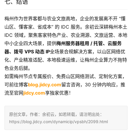
jidcy.com
下单，享
年付 7.8 折 + 免费服务器迁移（限
前 50 名）+ 免费合规备案指导
七、结语
梅州作为世界客都与农业文旅高地，企业的发展离不开 “懂
山区、懂客家、省成本” 的 IDC 服务。余初云深耕梅州本土
IDC 领域，聚焦客家特色产业、农业溯源、文旅运营、本地
中小企业四大场景，提供
梅州服务器租用 / 托管、云服务
器、拨号 VPS 动态 IP
全场景合规解决方案，以山区网络优
化、产业精准适配、本地极速运维，让梅州企业算力不拖特
色业务后腿。
如需梅州节点专属报价、免费山区网络测试、定制化方案，
可前往博客
blog.jidcy.com
留言咨询，30 分钟内响应，推
流至官网
jidcy.com
享独家优惠！