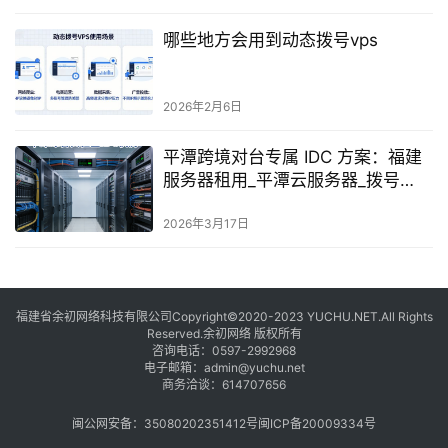
哪些地方会用到动态拨号vps
2026年2月6日
平潭跨境对台专属 IDC 方案：福建
服务器租用_平潭云服务器_拨号
VPS_动态 IP_代理IP- 余初云
2026年3月17日
福建省余初网络科技有限公司Copyright©2020-2023 YUCHU.NET.All Rights
Reserved.余初网络 版权所有
咨询电话：
0597-2992968
电子邮箱：
admin@yuchu.net
商务洽谈：
614707656
闽公网安备：35080202351412号
闽ICP备20009334号