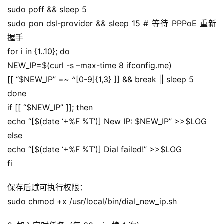
sudo poff && sleep 5
sudo pon dsl-provider && sleep 15 # 等待 PPPoE 重新
握手
for i in {1..10}; do
NEW_IP=$(curl -s –max-time 8 ifconfig.me)
[[ “$NEW_IP” =~ ^[0-9]{1,3} ]] && break || sleep 5
done
if [[ “$NEW_IP” ]]; then
echo “[$(date ‘+%F %T’)] New IP: $NEW_IP” >>$LOG
else
echo “[$(date ‘+%F %T’)] Dial failed!” >>$LOG
fi
保存后赋可执行权限：
sudo chmod +x /usr/local/bin/dial_new_ip.sh