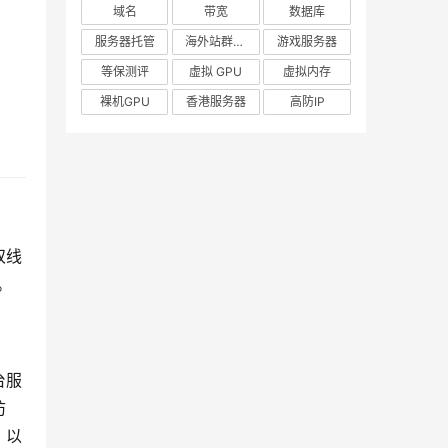
域名
带宽
数据库
服务器托管
海外站群服务器
游戏服务器
等保测评
虚拟 GPU
虚拟内存
裸机GPU
香港服务器
高防IP
双线
。
台服
防
，以